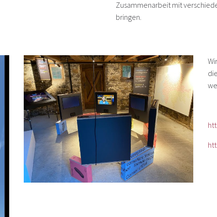
Zusammenarbeit mit verschieden
bringen.
Wi
die
we
ht
ht