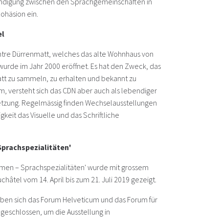
tändigung zwischen den Sprachgemeinschaften in
ohäsion ein.
el
ntre Dürrenmatt, welches das alte Wohnhaus von
 wurde im Jahr 2000 eröffnet. Es hat den Zweck, das
att zu sammeln, zu erhalten und bekannt zu
m, versteht sich das CDN aber auch als lebendiger
setzung. Regelmässig finden Wechselausstellungen
igkeit das Visuelle und das Schriftliche
Sprachspezialitäten'
smen – Sprachspezialitäten' wurde mit grossem
hâtel vom 14. April bis zum 21. Juli 2019 gezeigt.
ben sich das Forum Helveticum und das Forum für
eschlossen, um die Ausstellung in