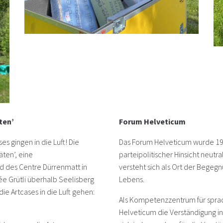
ten’
Forum Helveticum
es gingen in die Luft! Die
Das Forum Helveticum wurde 1968
ten’, eine
parteipolitischer Hinsicht neut
d des Centre Dürrenmatt in
versteht sich als Ort der Begeg
e Grütli überhalb Seelisberg
Lebens.
e Artcases in die Luft gehen:
Als Kompetenzzentrum für sprac
Helveticum die Verständigung in G