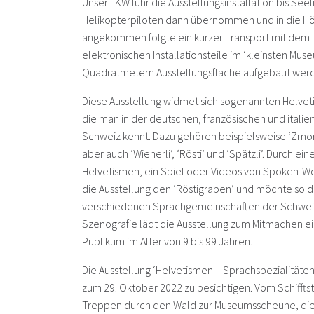
Unser LKW fuhr die Ausstellungsinstallation bis See
Helikopterpiloten dann übernommen und in die H
angekommen folgte ein kurzer Transport mit dem Tr
elektronischen Installationsteile im ‘kleinsten Mu
Quadratmetern Ausstellungsfläche aufgebaut wer
Diese Ausstellung widmet sich sogenannten Helve
die man in der deutschen, französischen und italie
Schweiz kennt. Dazu gehören beispielsweise ‘Zmorge
aber auch ‘Wienerli’, ‘Rösti’ und ‘Spätzli’. Durch ein
Helvetismen, ein Spiel oder Videos von Spoken-
die Ausstellung den ‘Röstigraben’ und möchte so 
verschiedenen Sprachgemeinschaften der Schweiz f
Szenografie lädt die Ausstellung zum Mitmachen ein 
Publikum im Alter von 9 bis 99 Jahren.
Die Ausstellung ‘Helvetismen – Sprachspezialitäten’
zum 29. Oktober 2022 zu besichtigen. Vom Schiffts
Treppen durch den Wald zur Museumsscheune, die