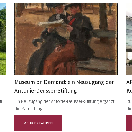
Museum on Demand: ein Neuzugang der
AR
Antonie-Deusser-Stiftung
K
li
Ein Neuzugang der Antonie-Deusser-Stiftung ergänzt
Ru
die Sammlung.
die
MEHR ERFAHREN