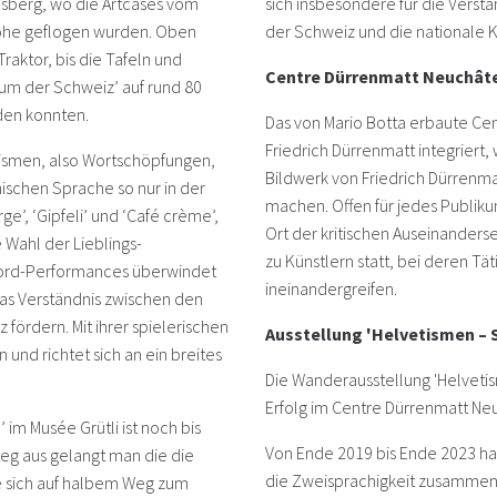
lisberg, wo die Artcases vom
sich insbesondere für die Vers
öhe geflogen wurden. Oben
der Schweiz und die nationale K
aktor, bis die Tafeln und
Centre Dürrenmatt Neuchât
seum der Schweiz’ auf rund 80
den konnten.
Das von Mario Botta erbaute Ce
Friedrich Dürrenmatt integriert,
tismen, also Wortschöpfungen,
Bildwerk von Friedrich Dürrenm
nischen Sprache so nur in der
machen. Offen für jedes Publiku
’, ‘Gipfeli’ und ‘Café crème’,
Ort der kritischen Auseinander
e Wahl der Lieblings-
zu Künstlern statt, bei deren Tät
Word-Performances überwindet
ineinandergreifen.
das Verständnis zwischen den
ördern. Mit ihrer spielerischen
Ausstellung 'Helvetismen – 
und richtet sich an ein breites
Die Wanderausstellung 'Helveti
Erfolg im Centre Dürrenmatt Neuc
 im Musée Grütli ist noch bis
Von Ende 2019 bis Ende 2023 ha
teg aus gelangt man die die
die Zweisprachigkeit zusammeng
 sich auf halbem Weg zum