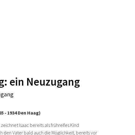
g: ein Neuzugang
ugang
65 - 1934 Den Haag)
 zeichnet Isaac bereits als frühreifes Kind
 den Vater bald auch die Möglichkeit, bereits vor