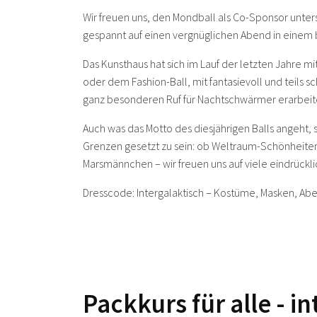
Wir freuen uns, den Mondball als Co-Sponsor unter
gespannt auf einen vergnüglichen Abend in einem
Das Kunsthaus hat sich im Lauf der letzten Jahre 
oder dem Fashion-Ball, mit fantasievoll und teils s
ganz besonderen Ruf für Nachtschwärmer erarbeit
Auch was das Motto des diesjährigen Balls angeht, 
Grenzen gesetzt zu sein: ob Weltraum-Schönheite
Marsmännchen – wir freuen uns auf viele eindrück
Dresscode: Intergalaktisch – Kostüme, Masken, Ab
Packkurs für alle - i