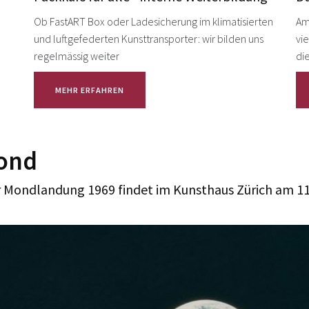
Ob FastART Box oder Ladesicherung im klimatisierten
Am
und luftgefederten Kunsttransporter: wir bilden uns
vi
regelmässig weiter
di
MEHR ERFAHREN
Mond
r Mondlandung 1969 findet im Kunsthaus Zürich am 11.