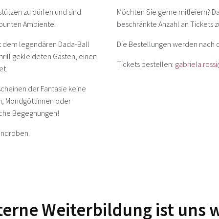
stützen zu dürfen und sind
Möchten Sie gerne mitfeiern? Da
 bunten Ambiente.
beschränkte Anzahl an Tickets z
mit dem legendären Dada-Ball
Die Bestellungen werden nach d
chrill gekleideten Gästen, einen
Tickets bestellen:
gabriela.rossi
et.
scheinen der Fantasie keine
n, Mondgöttinnen oder
liche Begegnungen!
endroben.
nterne Weiterbildung ist uns 