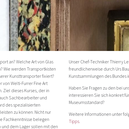
sport an? Welche Art von Glas
Unser Chef-Techniker Thierry L
? Wie werden Transportkisten
freundlicherweise durch Urs B
rer Kunsttransporter fixiert?
Kunstsammlungen des Bundes in 
 von Welti-Furrer Fine Art
Haben Sie Fragen zu den bei un
 Ziel dieses Kurses, der in
interessieren Sie sich konkret f
o auch Sachbearbeiter und
Museumsstandard?
d des spezialisierten
leisten zu können. Nicht nur
Weitere Informationen unter fo
hre Fachkenntnisse belegen
Tipps.
o und dem Lager sollen mit den