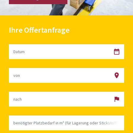
Ihre Offertanfrage


